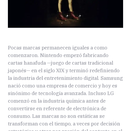
Pocas marcas permanecen iguales a como
comenzaron. Nintendo empezó fabricando
cartas hanafuda —juego de cartas tradicional
japonés— en el siglo XIX y terminó redefiniendo
la industria del entretenimiento digital. Samsung
nació como una empresa de comercio y hoy es
sinónimo de tecnología avanzada. Incluso LG
comenzó en la industria química antes de
convertirse en referente de electrónica de
consumo. Las marcas no son estáticas se
transforman con el tiempo, a veces por decisión